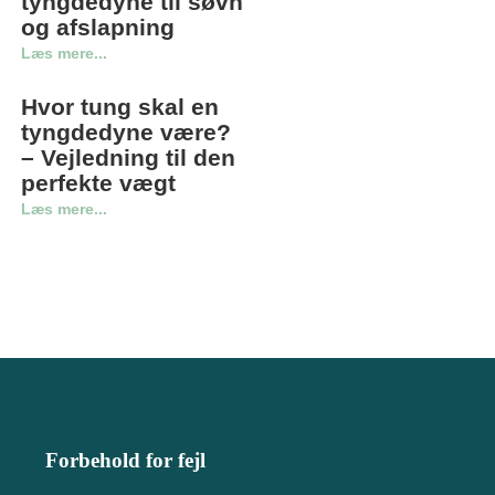
tyngdedyne til søvn
og afslapning
Læs mere...
Hvor tung skal en
tyngdedyne være?
– Vejledning til den
perfekte vægt
Læs mere...
Forbehold for fejl