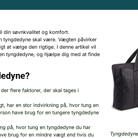
il din søvnkvalitet og komfort.
 din tyngdedyne skal være. Vægten påvirker
gt at vælge den rigtige. I denne artikel vil
 en tyngdedyne, og hjælpe dig med at finde
dedyne?
r flere faktorer, der skal tages i
, har en stor indvirkning på, hvor tung en
person have brug for en tungere tyngdedyne
ing på, hvor tung en tyngdedyne du har
Tyngdedyne 
ave brug for en mindre vægt end hvis du