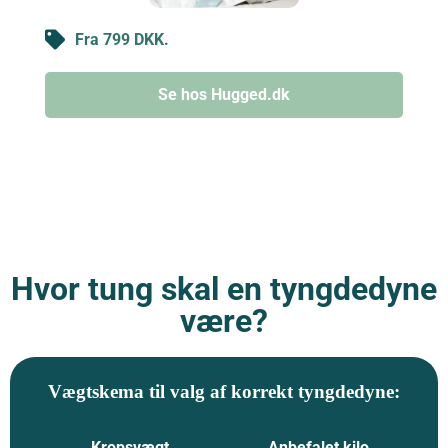
Fra 799 DKK.
Se hos Hugged.dk
Hvor tung skal en tyngdedyne
være?
Vægtskema til valg af korrekt tyngdedyne:
Kropsvægt
Anbefalet kilo